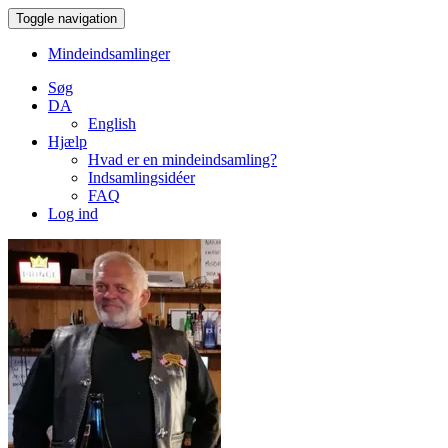
Toggle navigation
Mindeindsamlinger
Søg
DA
English
Hjælp
Hvad er en mindeindsamling?
Indsamlingsidéer
FAQ
Log ind