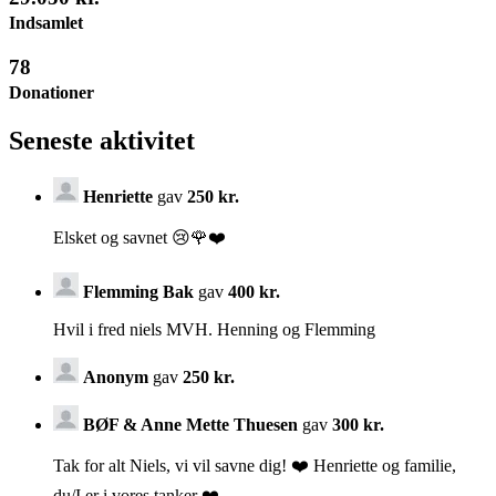
Indsamlet
78
Donationer
Seneste aktivitet
Henriette
gav
250 kr.
Elsket og savnet 😢🌹❤️
Flemming Bak
gav
400 kr.
Hvil i fred niels MVH. Henning og Flemming
Anonym
gav
250 kr.
BØF & Anne Mette Thuesen
gav
300 kr.
Tak for alt Niels, vi vil savne dig! ❤️ Henriette og familie,
du/I er i vores tanker ❤️